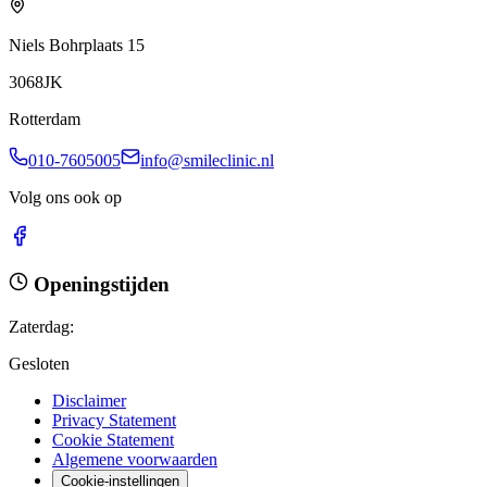
Niels Bohrplaats 15
3068JK
Rotterdam
010-7605005
info@smileclinic.nl
Volg ons ook op
Openingstijden
Zaterdag
:
Gesloten
Disclaimer
Privacy Statement
Cookie Statement
Algemene voorwaarden
Cookie-instellingen