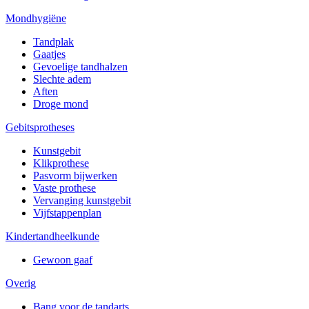
Mondhygiëne
Tandplak
Gaatjes
Gevoelige tandhalzen
Slechte adem
Aften
Droge mond
Gebitsprotheses
Kunstgebit
Klikprothese
Pasvorm bijwerken
Vaste prothese
Vervanging kunstgebit
Vijfstappenplan
Kindertandheelkunde
Gewoon gaaf
Overig
Bang voor de tandarts