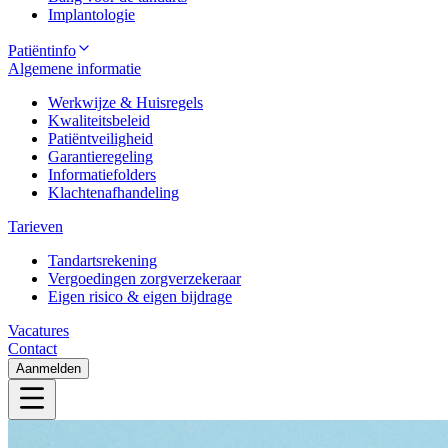
Implantologie
Patiëntinfo
Algemene informatie
Werkwijze & Huisregels
Kwaliteitsbeleid
Patiëntveiligheid
Garantieregeling
Informatiefolders
Klachtenafhandeling
Tarieven
Tandartsrekening
Vergoedingen zorgverzekeraar
Eigen risico & eigen bijdrage
Vacatures
Contact
Aanmelden