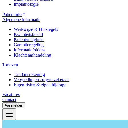
Implantologie
Patiëntinfo
Algemene informatie
Werkwijze & Huisregels
Kwaliteitsbeleid
Patiëntveiligheid
Garantieregeling
Informatiefolders
Klachtenafhandeling
Tarieven
Tandartsrekening
Vergoedingen zorgverzekeraar
Eigen risico & eigen bijdrage
Vacatures
Contact
Aanmelden