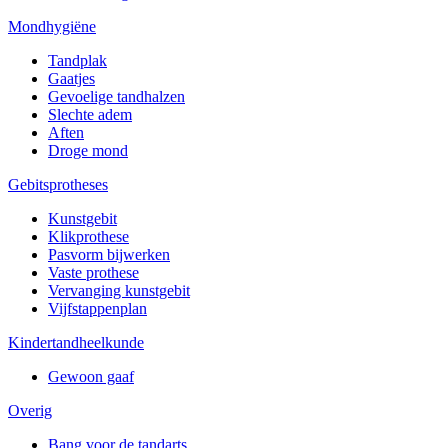
Mondhygiëne
Tandplak
Gaatjes
Gevoelige tandhalzen
Slechte adem
Aften
Droge mond
Gebitsprotheses
Kunstgebit
Klikprothese
Pasvorm bijwerken
Vaste prothese
Vervanging kunstgebit
Vijfstappenplan
Kindertandheelkunde
Gewoon gaaf
Overig
Bang voor de tandarts